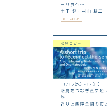
ヨリ京へ〜
土田 健・村山 耕二
終了しました
松吟ロビー
11/13（水）～17（日）
感覚をつなぎ直す短
旅
香りと西陣金襴の布