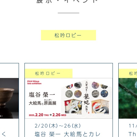
展示・イベント
松吟ロビー
松吟ロビー
松
2/20（木）〜26（水）
11
のく
塩谷 榮一 大絵馬とカレ
Th