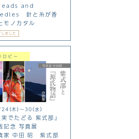
reads and
eedles 針と糸が香
とモノカタル
了しました
吟ロビー
/24（木）～30（水）
史実でたどる 紫式部』
版記念 写真展
真家 中田 昭 紫式部