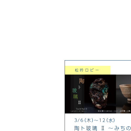
松吟ロビー
3/6（木）～12（水）
陶ト玻璃 Ⅱ 〜みち