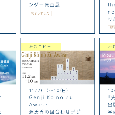
ンダー原画展
th
n
終了しました
り
終
松吟ロビー
松
10
11/2（土）～10（日）
い
『
Genji Kō no Zu
出
Awase
と
写
源氏香の図合わせデザ